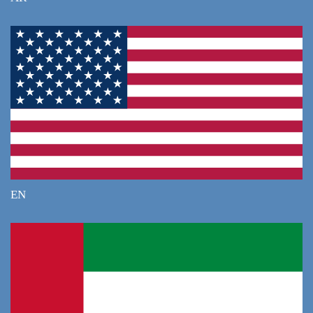
функциональность.
Персонализация контента: Файлы cookie позволяют
нам показывать вам персонализированные
рекомендации и контент, который вам может быть
интересен.
Управление сессиями: Файлы cookie помогают нам
сохранять вашу сессию на сайте и позволяют вам
оставаться авторизованным, пока вы используете
сайт.
EN
Типы файлов cookie, которые мы
используем
Обязательные файлы cookie: Эти файлы необходимы
для работы сайта и его функций. Без них сайт не
может работать должным образом.