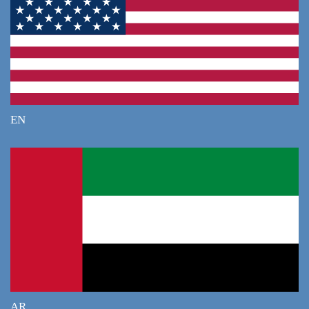
Что такое файлы cookie?
Файлы cookie — это небольшие текстовые файлы,
которые сохраняются на вашем устройстве при
посещении веб-сайтов. Они помогают сайтам запомнить
информацию о вашем визите, например, язык и
EN
настройки, что делает ваш опыт работы с сайтом более
удобным.
Как мы используем файлы cookie?
Мы используем файлы cookie для следующих целей:
Анализ трафика: Мы используем файлы cookie для
сбора статистики о посещаемости сайта, что
помогает нам улучшать его работу и
AR