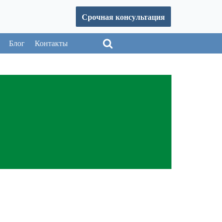
Срочная консультация
Блог
Контакты