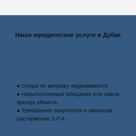
Наши юридические услуги в Дубае
Консультации по спорам в сфере
недвижимости
● Споры по метражу недвижимости.
● Невыполненные обещания или смена
бренда объекта.
● Требования покупателя о законном
расторжении S.P.A.