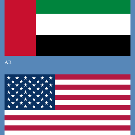
Мы предоставляем зарегистрированные
юридические услуги в Дубае — с точностью,
доверием и результатом.
Получите надежную правовую помощь по вопросам
недвижимости уже сегодня.
AR
Связаться с нами